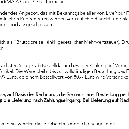
ood/MAIA Café Bestellformular.
bindendes Angebot, das mit Bekanntgabe aller von Live Your
rmittelten Kundendaten werden vertraulich behandelt und nic
Your Food ausgeschlossen.
ch als “Bruttopreise“ (inkl. gesetzlicher Mehrwertsteuer). Dr
en.
r nächsten 5 Tage, ab Bestelldatum bzw. bei Zahlung auf Vor
rtikel. Die Ware bleibt bis zur vollständigen Bezahlung das 
9 Euro, ab einem Bestellwert von 80,-- Euro wird Versandkost
se, auf Basis der Rechnung, die Sie nach Ihrer Bestellung pe
lgt die Lieferung nach Zahlungseingang. Bei Lieferung auf N
ferbar sein, werden diese sobald als möglich nachgeliefert.