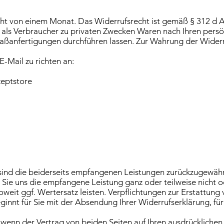
ht von einem Monat. Das Widerrufsrecht ist gemäß § 312 d A
 als Verbraucher zu privaten Zwecken Waren nach Ihren persön
ßanfertigungen durchführen lassen. Zur Wahrung der Widerruf
 E-Mail zu richten an:
ceptstore
s sind die beiderseits empfangenen Leistungen zurückzugewä
 Sie uns die empfangene Leistung ganz oder teilweise nicht o
weit ggf. Wertersatz leisten. Verpflichtungen zur Erstattun
beginnt für Sie mit der Absendung Ihrer Widerrufserklärung, f
g, wenn der Vertrag von beiden Seiten auf Ihren ausdrücklichen 