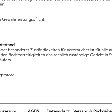
en.
n Gewährleistungspflicht.
htsstand
hadet besonderer Zuständigkeiten für Verbraucher ist für al
en Rechtsstreitigkeiten das sachlich zuständige Gericht in S
äufers
eptstore
mpressum
AGB's
Datenschutz
Versand & Rückgabe