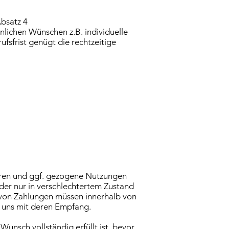
bsatz 4
lichen Wünschen z.B. individuelle
sfrist genügt die rechtzeitige
hren und ggf. gezogene Nutzungen
der nur in verschlechtertem Zustand
g von Zahlungen müssen innerhalb von
ür uns mit deren Empfang.
Wunsch vollständig erfüllt ist, bevor