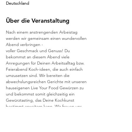
Deutschland
Über die Veranstaltung
Nach einem anstrengenden Arbeistag 
werden wir gemeinsam einen wundervollen 
Abend verbringen -
voller Geschmack und Genuss! Du 
bekommst an diesem Abend viele 
Anregungen für Deinen Arbeitsalltag bzw. 
Feierabend Koch-ideen, die auch einfach 
umzusetzen sind. Wir bereiten die 
abwechslungsreichen Gerichte mit unseren 
hauseigenen Live Your Food Gewürzen zu 
und bekommst somit gleichzeitig ein 
Gewürztasting, das Deine Kochkunst 
bestimmt erweitern kann. Wir freuen uns 
auf Dich!
Preis: 89,-€/Person, exkl. Getränke
Mindestteilnehmerzahl: 8 Personen, 
Maximale Teilnehmer: 12 Personen