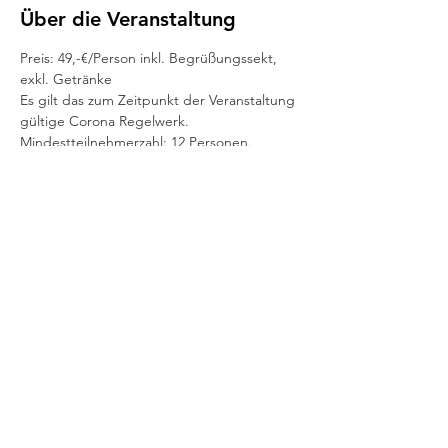
Über die Veranstaltung
Preis: 49,-€/Person inkl. Begrüßungssekt, 
exkl. Getränke
Es gilt das zum Zeitpunkt der Veranstaltung 
gültige Corona Regelwerk.
Mindestteilnehmerzahl: 12 Personen.
Sollte die Mindestteilnehmerzahl nicht 
erreicht werden, behalten wir uns vor, 
unsere Kurse zu verschieben bzw. 
abzusagen.
Impressum
AGB's
Datenschutz