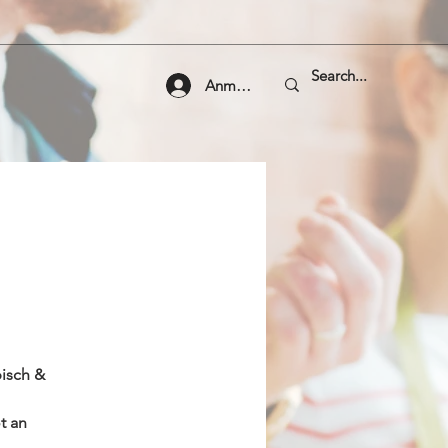
Anmelden
isch &
t an