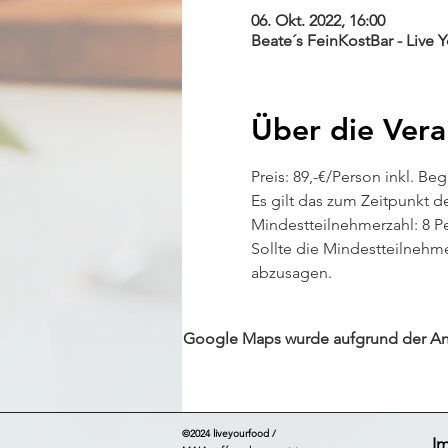
06. Okt. 2022, 16:00
Beate´s FeinKostBar - Live 
Über die Vera
Preis: 89,-€/Person inkl. Be
Es gilt das zum Zeitpunkt d
Mindestteilnehmerzahl: 8 P
Sollte die Mindestteilnehme
abzusagen.
Google Maps wurde aufgrund der Anal
©2024 liveyourfood /
I