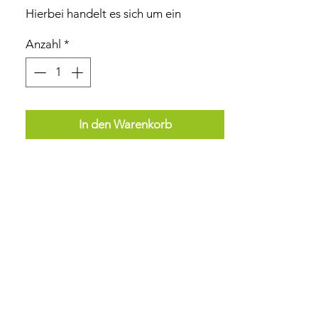
Hierbei handelt es sich um ein
scharfes und feinfruchtiges Salz,
Anzahl
*
welches ideal zum BBQ, Gemüse-
Fisch und zu Nudelgerichten passt. Es
ist vielseitig einsetzbar und einfach
nach Schärfewunsch zu dosieren.
In den Warenkorb