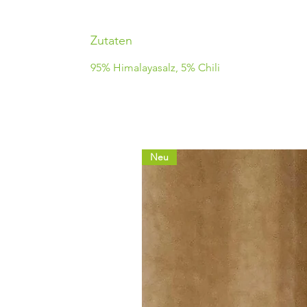
Zutaten
95% Himalayasalz, 5% Chili
Neu